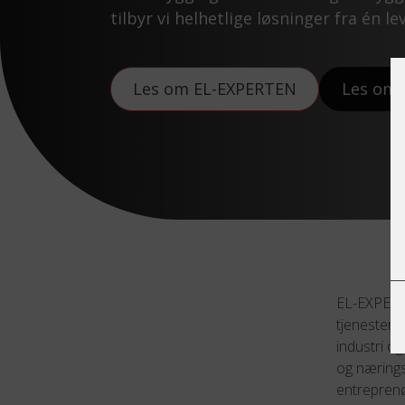
tilbyr vi helhetlige løsninger fra én l
Les om EL-EXPERTEN
Les om
EL-EXPERTE
tjenester 
industri og
og nærings
entreprenø