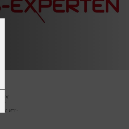
er og
 er
 Industri-