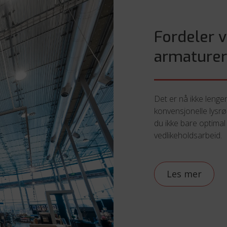
Fordeler v
armature
Det er nå ikke lenger
konvensjonelle lysrø
du ikke bare optimal
vedlikeholdsarbeid.
Les mer