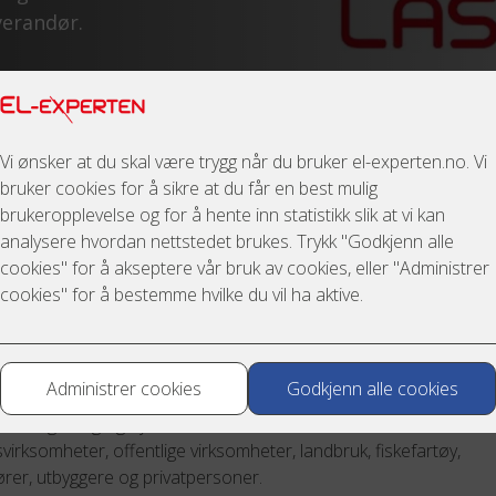
everandør.
 LÅS-EXPERTEN
N er stiftet i 2000 og leverer i dag et bredt spekter av produkt
innenfor elektro, automasjon og svakstrøm. Våre hovedmarkeder
 næring, bolig og hytter, samt maritim elektronikk. Våre kunder er
virksomheter, offentlige virksomheter, landbruk, fiskefartøy,
rer, utbyggere og privatpersoner.