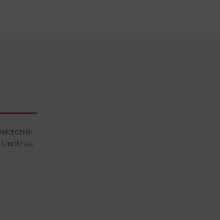
ektronikk.
 landbruk,