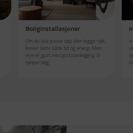
Boliginstallasjoner
I
Om du skal pusse opp eller bygge nytt,
V
krever dette både tid og energi. Men,
v
mye er gjort med god planlegging. Vi
s
hjelper deg.
in