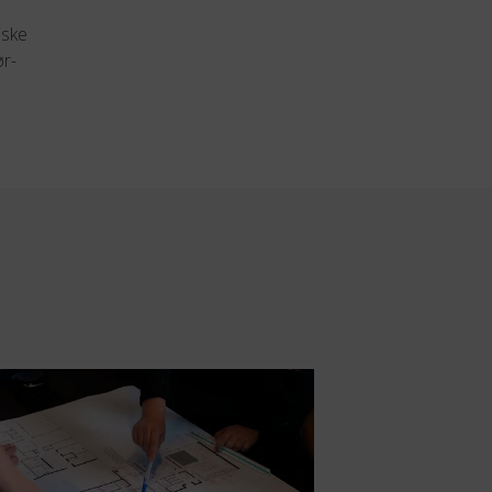
iske
ør-