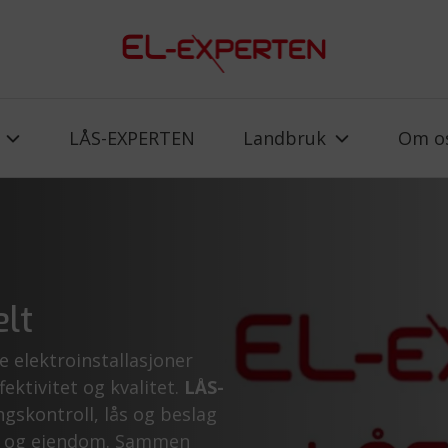
LÅS-EXPERTEN
Landbruk
Om o
elt
e elektroinstallasjoner
ektivitet og kvalitet.
LÅS-
gskontroll, lås og beslag
ygg og eiendom. Sammen