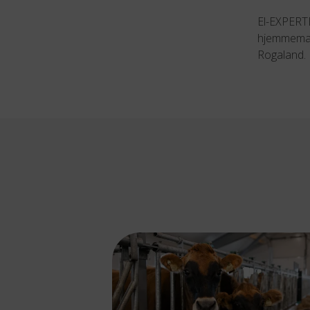
El-EXPERTE
hjemmemark
Rogaland.