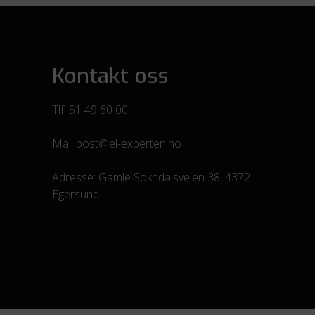
Kontakt oss
Tlf.
51 49 60 00
Mail
post@el-experten.no
Adresse:
Gamle Sokndalsveien 38, 4372
Egersund